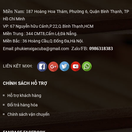
Miền Nam: 1
87 Hoàng Hoa Thám, Phường 6, Quận Bình Thạnh, TP
Hồ Chí Minh
VP: 67 Nguyễn hữu Cảnh,P.22,Q.Bình Thạnh,HCM
Miền Trung : 344 CMT8,Cẩm Lệ,Đà Nẵng.
Miền Bắc : 36 Hoàng Cầu,Q.Đống Đa,Hà Nội.
Zalo/FB:
0986318383
Email: phukienxigacuba@gmail.com
LIÊN KẾT MXH:
CHÍNH SÁCH HỖ TRỢ
Hỗ trợ khách hàng
Đổi trả hàng hóa
Chính sách vận chuyển