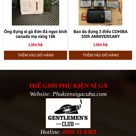
Ống đựng xì gà đơn đá ngọc bích
Bao da đựng 3 điếu COHIBA
canada mạ vàng 18k
55th ANNIVERSARY
Liên hệ
Liên hệ
THÊM VÀO GIỎ HÀNG
THÊM VÀO GIỎ HÀNG
THẾ GIỚI PHỤ KIỆN XÌ GÀ
Website: Phukienxigacuba.com
Hotline:
0986 31 8383