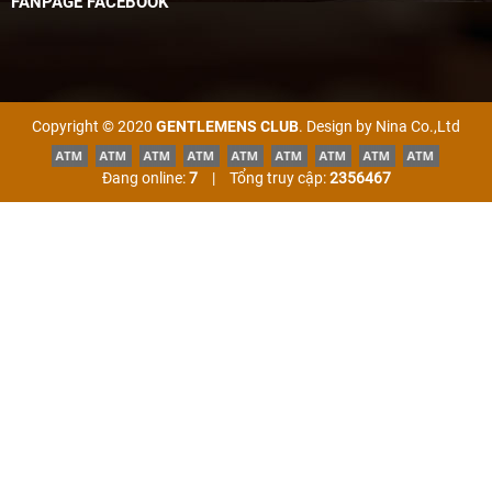
FANPAGE FACEBOOK
Copyright © 2020
GENTLEMENS CLUB
. Design by Nina Co.,Ltd
Đang online:
7
|
Tổng truy cập:
2356467