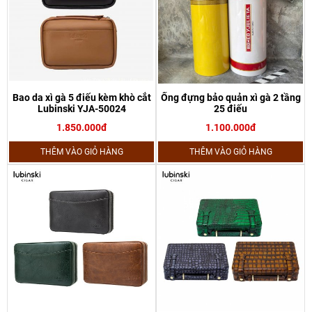
Bao da xì gà 5 điếu kèm khò cắt
Ống đựng bảo quản xì gà 2 tầng
Lubinski YJA-50024
25 điếu
1.850.000đ
1.100.000đ
THÊM VÀO GIỎ HÀNG
THÊM VÀO GIỎ HÀNG