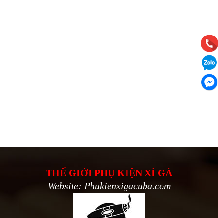
THẾ GIỚI PHỤ KIỆN XÌ GÀ
Website: Phukienxigacuba.com