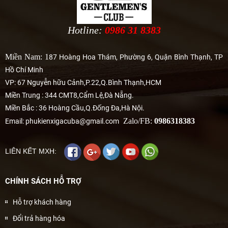
Hotline:
0986 31 8383
Miền Nam: 1
87 Hoàng Hoa Thám, Phường 6, Quận Bình Thạnh, TP
Hồ Chí Minh
VP: 67 Nguyễn hữu Cảnh,P.22,Q.Bình Thạnh,HCM
Miền Trung : 344 CMT8,Cẩm Lệ,Đà Nẵng.
Miền Bắc : 36 Hoàng Cầu,Q.Đống Đa,Hà Nội.
Zalo/FB:
0986318383
Email: phukienxigacuba@gmail.com
LIÊN KẾT MXH:
CHÍNH SÁCH HỖ TRỢ
Hỗ trợ khách hàng
Đổi trả hàng hóa