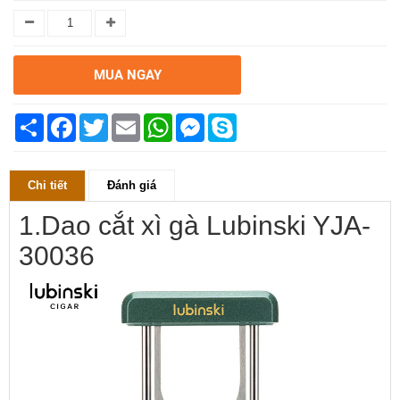
MUA NGAY
Chia
Facebook
Twitter
Email
WhatsApp
Messenger
Skype
sẻ
Chi tiết
Đánh giá
1.Dao cắt xì gà Lubinski YJA-
30036