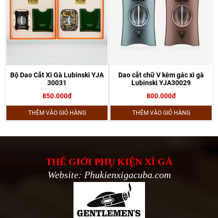
Bộ Dao Cắt Xì Gà Lubinski YJA
Dao cắt chữ V kèm gác xì gà
30031
Lubinski YJA30029
850.000đ
800.000đ
THÊM VÀO GIỎ HÀNG
THÊM VÀO GIỎ HÀNG
THẾ GIỚI PHỤ KIỆN XÌ GÀ
Website: Phukienxigacuba.com