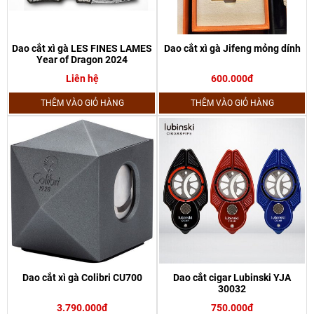
Dao cắt xì gà LES FINES LAMES
Dao cắt xì gà Jifeng mỏng dính
Year of Dragon 2024
Liên hệ
600.000đ
THÊM VÀO GIỎ HÀNG
THÊM VÀO GIỎ HÀNG
Dao cắt xì gà Colibri CU700
Dao cắt cigar Lubinski YJA
30032
3.790.000đ
750.000đ