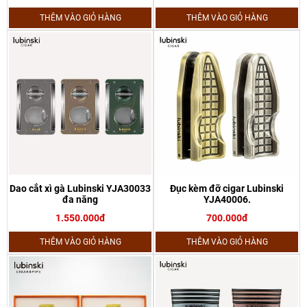
THÊM VÀO GIỎ HÀNG
THÊM VÀO GIỎ HÀNG
Dao cắt xì gà Lubinski YJA30033
Đục kèm đỡ cigar Lubinski
đa năng
YJA40006.
1.550.000đ
700.000đ
THÊM VÀO GIỎ HÀNG
THÊM VÀO GIỎ HÀNG