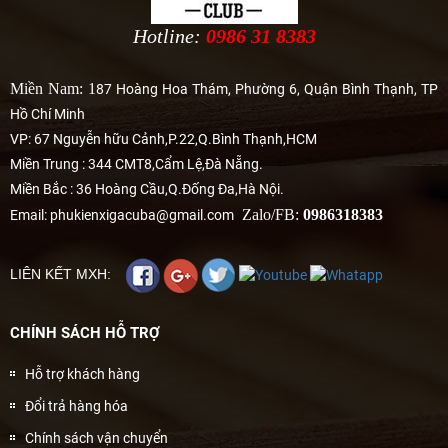
Hotline:
0986 31 8383
Miền Nam: 1
87 Hoàng Hoa Thám, Phường 6, Quận Bình Thạnh, TP
Hồ Chí Minh
VP: 67 Nguyễn hữu Cảnh,P.22,Q.Bình Thạnh,HCM
Miền Trung : 344 CMT8,Cẩm Lệ,Đà Nẵng.
Miền Bắc : 36 Hoàng Cầu,Q.Đống Đa,Hà Nội.
Zalo/FB:
0986318383
Email: phukienxigacuba@gmail.com
LIÊN KẾT MXH:
CHÍNH SÁCH HỖ TRỢ
Hỗ trợ khách hàng
Đổi trả hàng hóa
Chính sách vận chuyển