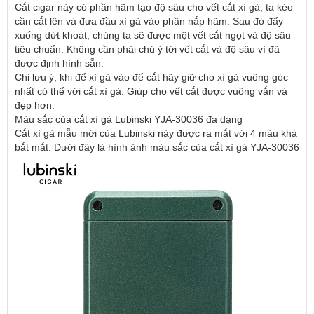
Cắt cigar này có phần hãm tạo độ sâu cho vết cắt xì gà, ta kéo
cần cắt lên và đưa đầu xì gà vào phần nắp hãm. Sau đó đẩy
xuống dứt khoát, chúng ta sẽ được một vết cắt ngọt và độ sâu
tiêu chuẩn. Không cần phải chú ý tới vết cắt và độ sâu vì đã
được định hình sẵn.
Chỉ lưu ý, khi để xì gà vào để cắt hãy giữ cho xì gà vuông góc
nhất có thể với cắt xì gà. Giúp cho vết cắt được vuông vắn và
đẹp hơn.
Màu sắc của cắt xì gà Lubinski YJA-30036 đa dạng
Cắt xì gà mẫu mới của Lubinski này được ra mắt với 4 màu khá
bắt mắt. Dưới đây là hình ảnh màu sắc của cắt xì gà YJA-30036