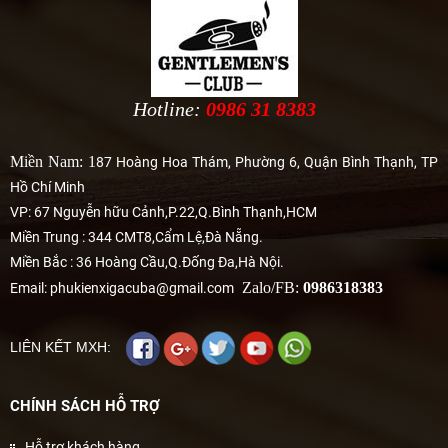
Hotline:
0986 31 8383
Miền Nam: 1
87 Hoàng Hoa Thám, Phường 6, Quận Bình Thạnh, TP
Hồ Chí Minh
VP: 67 Nguyễn hữu Cảnh,P.22,Q.Bình Thạnh,HCM
Miền Trung : 344 CMT8,Cẩm Lệ,Đà Nẵng.
Miền Bắc : 36 Hoàng Cầu,Q.Đống Đa,Hà Nội.
Zalo/FB:
0986318383
Email: phukienxigacuba@gmail.com
LIÊN KẾT MXH:
CHÍNH SÁCH HỖ TRỢ
Hỗ trợ khách hàng