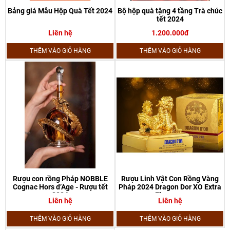
Bảng giá Mẫu Hộp Quà Tết 2024
Bộ hộp quà tặng 4 tầng Trà chúc
tết 2024
Liên hệ
1.200.000đ
THÊM VÀO GIỎ HÀNG
THÊM VÀO GIỎ HÀNG
Rượu con rồng Pháp NOBBLE
Rượu Linh Vật Con Rồng Vàng
Cognac Hors d’Age - Rượu tết
Pháp 2024 Dragon Dor XO Extra
2024
Elegance
Liên hệ
Liên hệ
THÊM VÀO GIỎ HÀNG
THÊM VÀO GIỎ HÀNG