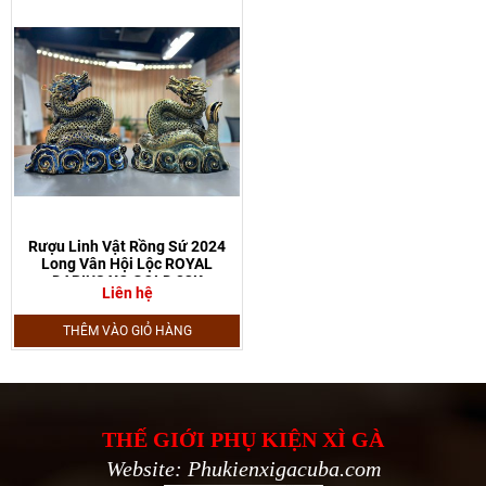
Rượu Linh Vật Rồng Sứ 2024
Long Vân Hội Lộc ROYAL
DARIUS XO GOLD 23K
Liên hệ
THÊM VÀO GIỎ HÀNG
THẾ GIỚI PHỤ KIỆN XÌ GÀ
Website: Phukienxigacuba.com