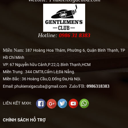
Hotline:
0986 31 8383
Miền Nam: 1
87 Hoàng Hoa Thám, Phường 6, Quận Bình Thạnh, TP
Hồ Chí Minh
VP: 67 Nguyễn hữu Cảnh,P.22,Q.Bình Thạnh,HCM
Miền Trung : 344 CMT8,Cẩm Lệ,Đà Nẵng.
Miền Bắc : 36 Hoàng Cầu,Q.Đống Đa,Hà Nội.
Zalo/FB:
0986318383
Email: phukienxigacuba@gmail.com
LIÊN KẾT MXH:
CHÍNH SÁCH HỖ TRỢ