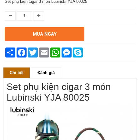
Set phụ kiện cigar 3 món Lubinski YJA 80025
MUA NGAY
Chia
Facebook
Twitter
Email
WhatsApp
Messenger
Skype
sẻ
Chi tiết
Đánh giá
Set phụ kiện cigar 3 món
Lubinski YJA 80025