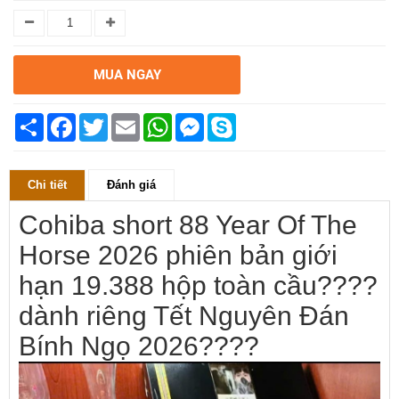
MUA NGAY
Chia
Facebook
Twitter
Email
WhatsApp
Messenger
Skype
sẻ
Chi tiết
Đánh giá
Cohiba short 88 Year Of The
Horse 2026 phiên bản giới
hạn 19.388 hộp toàn cầu????
dành riêng Tết Nguyên Đán
Bính Ngọ 2026????