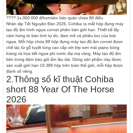
???? 1x.000.000 đ/humidor bảo quản chứa 88 điếu.
Nhân dịp Tết Nguyên Đán 2026, Cohiba ra mắt hộp đựng máy
tạo độ ẩm hình ngựa cornet phiên bản giới hạn. Thiết kế lấy
cảm hứng từ bản tính tự do, đam mê và phiêu lưu của loài
ngựa. Mỗi hộp chứa 88 hộp đựng máy tạo độ ẩm cornet được
chế tác từ gỗ tuyết tùng cao cấp với lớp sơn mài piano bóng
loáng và họa tiết ngựa phi nước đại mạ vàng. Máy tạo độ ẩm
bên trong đảm bảo giữ ẩm lâu dài. Dòng sản phẩm này được
sản xuất giới hạn 19.388 hộp trên toàn thế giới, mỗi hộp được
đánh số riêng.
2.Thông số kĩ thuật Cohiba
short 88 Year Of The Horse
2026