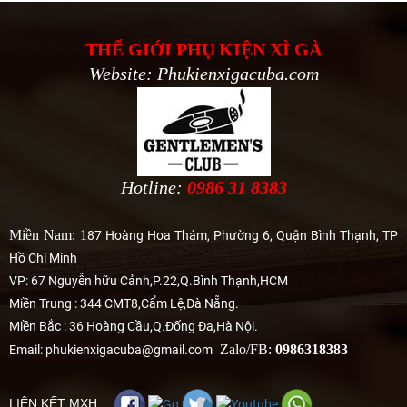
THẾ GIỚI PHỤ KIỆN XÌ GÀ
Website: Phukienxigacuba.com
Hotline:
0986 31 8383
Miền Nam: 1
87 Hoàng Hoa Thám, Phường 6, Quận Bình Thạnh, TP
Hồ Chí Minh
VP: 67 Nguyễn hữu Cảnh,P.22,Q.Bình Thạnh,HCM
Miền Trung : 344 CMT8,Cẩm Lệ,Đà Nẵng.
Miền Bắc : 36 Hoàng Cầu,Q.Đống Đa,Hà Nội.
Zalo/FB:
0986318383
Email: phukienxigacuba@gmail.com
LIÊN KẾT MXH: