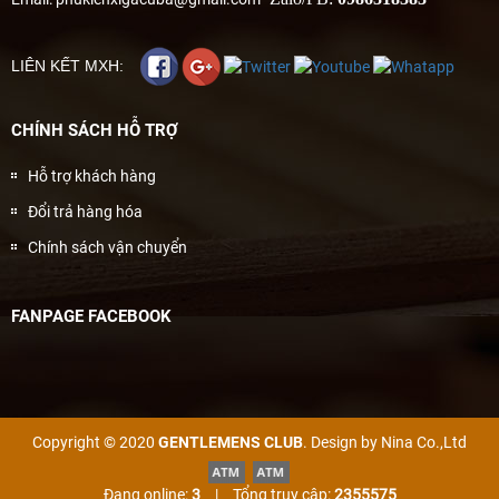
LIÊN KẾT MXH:
CHÍNH SÁCH HỖ TRỢ
Hỗ trợ khách hàng
Đổi trả hàng hóa
Chính sách vận chuyển
FANPAGE FACEBOOK
Copyright © 2020
GENTLEMENS CLUB
. Design by Nina Co.,Ltd
Đang online:
3
|
Tổng truy cập:
2355575