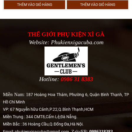
THÊM VÀO GIỎ HÀNG
THÊM VÀO GIỎ HÀNG
THẾ GIỚI PHỤ KIỆN XÌ GÀ
Website: Phukienxigacuba.com
Hotline:
0986 31 8383
Miền Nam: 1
87 Hoàng Hoa Thám, Phường 6, Quận Bình Thạnh, TP
Hồ Chí Minh
VP: 67 Nguyễn hữu Cảnh,P.22,Q.Bình Thạnh,HCM
Miền Trung : 344 CMT8,Cẩm Lệ,Đà Nẵng.
Miền Bắc : 36 Hoàng Cầu,Q.Đống Đa,Hà Nội.
Zalo/FB:
0986318383
Email: phukienxigacuba@gmail.com