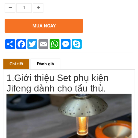
MUA NGAY
Chia
Facebook
Twitter
Email
WhatsApp
Messenger
Skype
sẻ
Chi tiết
Đánh giá
1.Giới thiệu Set phụ kiện
Jifeng dành cho tẩu thủ.