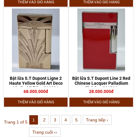
THÊM VÀO GIỎ HÀNG
THÊM VÀO GIỎ HÀNG
Bật lửa S.T Dupont Ligne 2
Bật lửa S.T Dupont Line 2 Red
Haute Yellow Gold Art Deco
Chinese Lacquer Palladium
Limited Edition 016924
Finishes 016396
68.000.000đ
28.000.000đ
THÊM VÀO GIỎ HÀNG
THÊM VÀO GIỎ HÀNG
1
2
3
4
5
Trang tiếp ›
Trang 1 of 5
Trang cuối ››