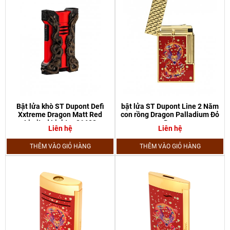
Bật lửa khò ST Dupont Defi
bật lửa ST Dupont Line 2 Năm
Xxtreme Dragon Matt Red
con rồng Dragon Palladium Đỏ
Limited Lighter 21608
Đen
Liên hệ
Liên hệ
THÊM VÀO GIỎ HÀNG
THÊM VÀO GIỎ HÀNG