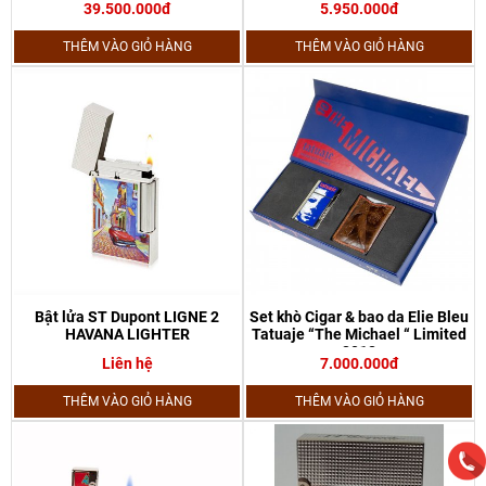
39.500.000đ
5.950.000đ
THÊM VÀO GIỎ HÀNG
THÊM VÀO GIỎ HÀNG
Bật lửa ST Dupont LIGNE 2
Set khò Cigar & bao da Elie Bleu
HAVANA LIGHTER
Tatuaje “The Michael “ Limited
2018
Liên hệ
7.000.000đ
THÊM VÀO GIỎ HÀNG
THÊM VÀO GIỎ HÀNG