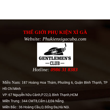
THẾ GIỚI PHỤ KIỆN XÌ GÀ
Website: Phukienxigacuba.com
Hotline:
0986 31 8383
Miền Nam: 1
87 Hoàng Hoa Thám, Phường 6, Quận Bình Thạnh, TP
Hồ Chí Minh
VP: 67 Nguyễn hữu Cảnh,P.22,Q.Bình Thạnh,HCM
Miền Trung : 344 CMT8,Cẩm Lệ,Đà Nẵng.
Miền Bắc : 36 Hoàng Cầu,Q.Đống Đa,Hà Nội.