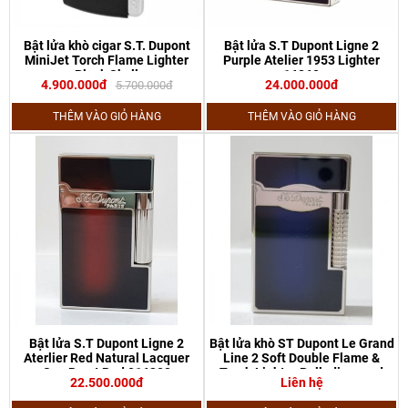
Bật lửa khò cigar S.T. Dupont
Bật lửa S.T Dupont Ligne 2
MiniJet Torch Flame Lighter
Purple Atelier 1953 Lighter
Black Skull
16260
4.900.000đ
24.000.000đ
5.700.000đ
THÊM VÀO GIỎ HÀNG
THÊM VÀO GIỎ HÀNG
Bật lửa S.T Dupont Ligne 2
Bật lửa khò ST Dupont Le Grand
Aterlier Red Natural Lacquer
Line 2 Soft Double Flame &
Sun Burst Red 016302
Torch Lighter Palladium and
22.500.000đ
Liên hệ
Chinese Lacquer Blue