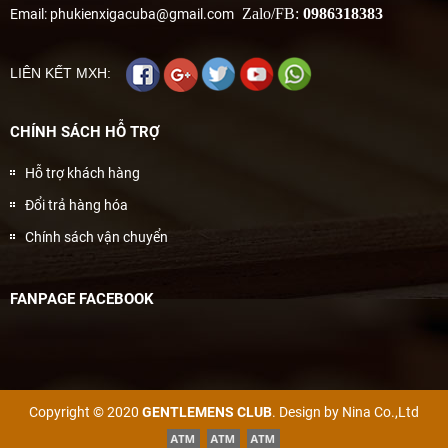
Zalo/FB:
0986318383
Email: phukienxigacuba@gmail.com
LIÊN KẾT MXH:
CHÍNH SÁCH HỖ TRỢ
Hỗ trợ khách hàng
Đổi trả hàng hóa
Chính sách vận chuyển
FANPAGE FACEBOOK
Copyright © 2020
GENTLEMENS CLUB
. Design by Nina Co.,Ltd