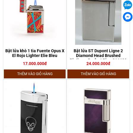
Bật lửa khò 1 tia Fuente Opus X
Bật lửa ST Dupont Ligne 2
El Rojo Lighter Elie Bleu
Diamond Head Brushed
Platinum Perfect Ping C16603
17.000.000đ
24.000.000đ
THÊM VÀO GIỎ HÀNG
THÊM VÀO GIỎ HÀNG