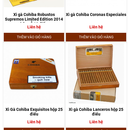
Xì gà Cohiba Robustos
Xì gà Cohiba Coronas Especiales
Supremos Limited Edition 2014
hộp gỗ 10 điếu
Liên hệ
Liên hệ
THÊM VÀO GIỎ HÀNG
THÊM VÀO GIỎ HÀNG
Xì Gà Cohiba Exquisitos hộp 25
Xì gà Cohiba Lanceros hộp 25
điếu
điếu
Liên hệ
Liên hệ