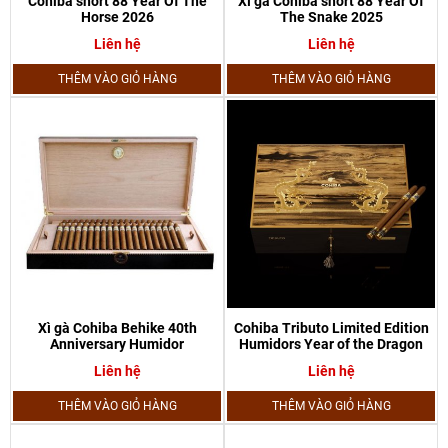
Cohiba short 88 Year Of The
Xì gà Cohiba short 88 Year Of
Horse 2026
The Snake 2025
Liên hệ
Liên hệ
THÊM VÀO GIỎ HÀNG
THÊM VÀO GIỎ HÀNG
Xì gà Cohiba Behike 40th
Cohiba Tributo Limited Edition
Anniversary Humidor
Humidors Year of the Dragon
Liên hệ
Liên hệ
THÊM VÀO GIỎ HÀNG
THÊM VÀO GIỎ HÀNG