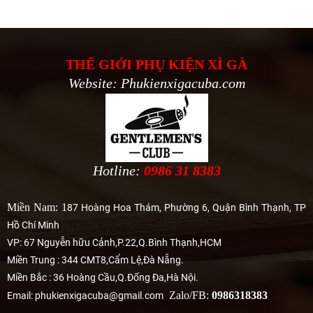
THẾ GIỚI PHỤ KIỆN XÌ GÀ
Website: Phukienxigacuba.com
Hotline:
0986 31 8383
Miền Nam: 1
87 Hoàng Hoa Thám, Phường 6, Quận Bình Thạnh, TP
Hồ Chí Minh
VP: 67 Nguyễn hữu Cảnh,P.22,Q.Bình Thạnh,HCM
Miền Trung : 344 CMT8,Cẩm Lệ,Đà Nẵng.
Miền Bắc : 36 Hoàng Cầu,Q.Đống Đa,Hà Nội.
Zalo/FB:
0986318383
Email: phukienxigacuba@gmail.com