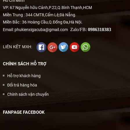
Hồ Chí Minh
VP: 67 Nguyễn hữu Cảnh,P.22,Q.Bình Thạnh,HCM
Miền Trung : 344 CMT8,Cẩm Lệ,Đà Nẵng.
Miền Bắc : 36 Hoàng Cầu,Q.Đống Đa,Hà Nội.
Zalo/FB:
0986318383
Email: phukienxigacuba@gmail.com
LIÊN KẾT MXH:
CHÍNH SÁCH HỖ TRỢ
Hỗ trợ khách hàng
Đổi trả hàng hóa
Chính sách vận chuyển
FANPAGE FACEBOOK