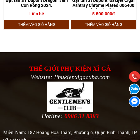
Gạt tàn ST Dupont Dragon Năm
Gạt tàn St Dupont Maxijet Cigar
Con Rồng 2024.
Ashtray Chrome Plated 006400
Limited Edition
Liên hệ
5.500.000đ
THÊM VÀO GIỎ HÀNG
THÊM VÀO GIỎ HÀNG
THẾ GIỚI PHỤ KIỆN XÌ GÀ
Website: Phukienxigacuba.com
Hotline:
0986 31 8383
Miền Nam: 1
87 Hoàng Hoa Thám, Phường 6, Quận Bình Thạnh, TP